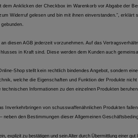
it dem Anklicken der Checkbox im Warenkorb vor Abgabe der Best
 Widerruf gelesen und bin mit ihnen einverstanden.", erklärt si
e gebunden.
 an diesen AGB jederzeit vorzunehmen. Auf das Vertragsverhält
hlusses in Kraft sind. Diese werden dem Kunden auch gemeinsam
nline-Shop stellt kein rechtlich bindendes Angebot, sondern eine
hnik, welche die Eigenschaften und Funktion der Produkte nicht
e technischen Informationen zu den einzelnen Produkten beruhen 
 das Inverkehrbringen von schusswaffenähnlichen Produkten falle
g – neben den Bestimmungen dieser Allgemeinen Geschäftsbedingu
n, explizit zu bestätigen und sein Alter durch Übermittlung einer g