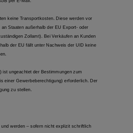
AGB per E-Mail. 
en keine Transportkosten. Diese werden vor 
 an Staaten außerhalb der EU Export- oder 
zuständigen Zollamt). Bei Verkäufen an Kunden 
halb der EU fällt unter Nachweis der UID keine 
en. 
) ist ungeachtet der Bestimmungen zum 
 einer Gewerbeberechtigung) erforderlich. Der 
gung zu stellen.
d werden – sofern nicht explizit schriftlich 