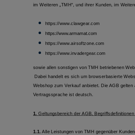
im Weiteren „TMH“, und ihrer Kunden, im Weite
https://www.clawgear.com
https://www.armamat.com
https://www.airsoftzone.com 
https://www.invadergear.com 
sowie allen sonstigen von TMH betriebenen Websh
 Dabei handelt es sich um browserbasierte Webshops, auf denen TMH Produkte von sich und Vertragspartnern bewirbt und selbst über einen integrierten 
Webshop zum Verkauf anbietet. Die AGB gelten a
Vertragssprache ist deutsch. 
1.
 Geltungsbereich der AGB, Begriffsdefinitione
1.1
.
 Alle Leistungen von TMH gegenüber Kunden