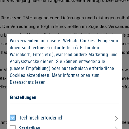
eine Bestätigung über den abgeschlossenen Vertrag sowie diese 
für die von TMH angebotenen Lieferungen und Leistungen enthalt
Die Verrechnung erfolgt in Euro. Sollten im Zuge des Versandes
u Lasten des Kunden (Infos dazu erhält der Kunde beim jeweils 
Wir verwenden auf unserer Website Cookies. Einige von
 an. Bei Verkäufen an Kunden, die keine Verbraucher sind, inner
ihnen sind technisch erforderlich (z.B. für den
haben jedoch die Umsatzsteuer in ihrem Heimatstaat zu entricht
Warenkorb, Filter, etc.), während andere Marketing- und
Analysezwecke dienen. Sie können entweder alle
(unsere Empfehlung) oder nur technisch erforderliche
 Verkauf bestimmter Produktkategorien (z.B. Airsoftwaffen usw.
Cookies akzeptieren.
Mehr Informationen zum
täts- oder Befähigungsnachweis (z.B. Ausweiskopie oder Nachweis
Datenschutz lesen.
ellen und gültigen Identitäts- oder Befähigungsnachweis zur Verfü
Einstellungen
Technisch erforderlich
e Liefertermine sind grundsätzlich unverbindlich zu verstehen un
Statistiken