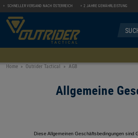
SCHNELLER VERSAND NACH ÖSTERREICH
2 JAHRE GEWÄHRLEISTUNG
MENÜ
UNTERWÄSCHE
SHIRTS
Home
Outrider Tactical
»
AGB
Socken
Longsleeve Zip Shirt
Allgemeine Ges
Performance Line
Polo
Casual Line
Diese Allgemeinen Geschäftsbedingungen sind G