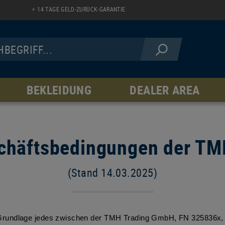
14 TAGE GELD-ZURÜCK-GARANTIE
BEKLEIDUNG
DEALER AREA
JACKEN
HOSEN
Fleece Line
AR Serie
chäftsbedingungen der T
Softshell Line
Hardshell Line
Windblock Line
(Stand 14.03.2025)
rundlage jedes zwischen der TMH Trading GmbH, FN 325836x, En