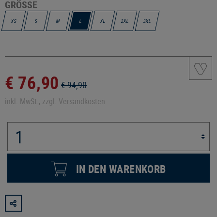
GRÖSSE
XS
S
M
L
XL
2XL
3XL
€ 76,90
€ 94,90
inkl. MwSt., zzgl. Versandkosten
IN DEN WARENKORB