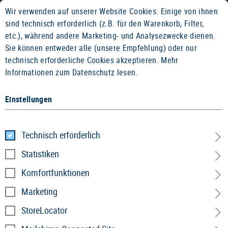
Wir verwenden auf unserer Website Cookies. Einige von ihnen
2 JAHRE GEWÄHRLEISTUNG
14 TAGE GEL
sind technisch erforderlich (z.B. für den Warenkorb, Filter,
etc.), während andere Marketing- und Analysezwecke dienen.
Sie können entweder alle (unsere Empfehlung) oder nur
technisch erforderliche Cookies akzeptieren.
Mehr
Informationen zum Datenschutz lesen.
Einstellungen
Home
Bekleidung
»
Jacken
»
Fleece Line
»
T.O.R.D. Win
Technisch erforderlich
T.O.R.D. Windblock Fleece Hoody
Statistiken
AR
Komfortfunktionen
Marketing
StoreLocator