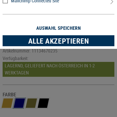
Mailchimp Connected Site
AUSWAHL SPEICHERN
ALLE AKZEPTIEREN
Artikelnummer:
11134670235
Verfügbarkeit:
LAGERND, GELIEFERT NACH ÖSTERREICH IN 1-2
WERKTAGEN
FARBE