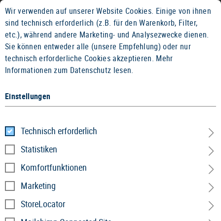
Wir verwenden auf unserer Website Cookies. Einige von ihnen
2 JAHRE GEWÄHRLEISTUNG
14 TAGE GEL
sind technisch erforderlich (z.B. für den Warenkorb, Filter,
etc.), während andere Marketing- und Analysezwecke dienen.
Sie können entweder alle (unsere Empfehlung) oder nur
technisch erforderliche Cookies akzeptieren.
Mehr
Informationen zum Datenschutz lesen.
Einstellungen
Home
Service
»
Kontakt
Technisch erforderlich
Kontakt
Statistiken
Komfortfunktionen
Gibt es etwas, das Sie uns mitteilen möchten?
Zögern Sie nicht und kontaktieren Sie unsere
Marketing
Mitarbeiter! Sie werden sich mit Ihnen in
StoreLocator
Verbindung setzen und Ihnen bei Ihren Problemen