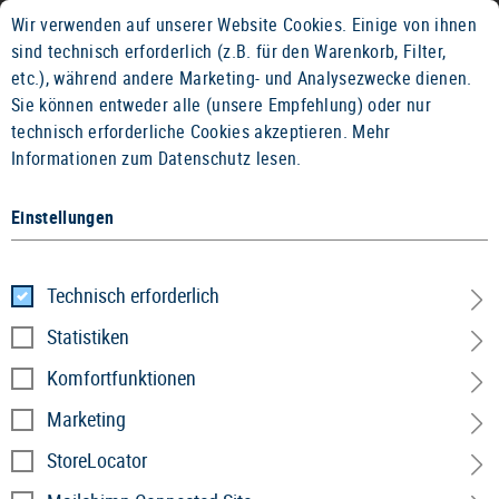
Wir verwenden auf unserer Website Cookies. Einige von ihnen
14 TAGE GELD-ZURÜCK-GARANTIE
sind technisch erforderlich (z.B. für den Warenkorb, Filter,
etc.), während andere Marketing- und Analysezwecke dienen.
Sie können entweder alle (unsere Empfehlung) oder nur
technisch erforderliche Cookies akzeptieren.
Mehr
Informationen zum Datenschutz lesen.
Einstellungen
Home
Bekleidung
»
Accessoires
»
Blaze Balaclava
Technisch erforderlich
Blaze Balaclava
Statistiken
Komfortfunktionen
Marketing
StoreLocator