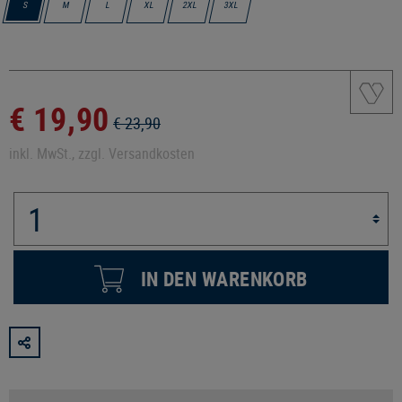
S
M
L
XL
2XL
3XL
€ 19,90
€ 23,90
inkl. MwSt., zzgl. Versandkosten
IN DEN WARENKORB