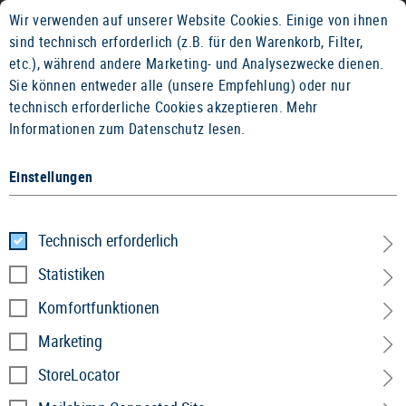
Wir verwenden auf unserer Website Cookies. Einige von ihnen
14 TAGE GELD-ZURÜCK-GARANTIE
sind technisch erforderlich (z.B. für den Warenkorb, Filter,
etc.), während andere Marketing- und Analysezwecke dienen.
Sie können entweder alle (unsere Empfehlung) oder nur
technisch erforderliche Cookies akzeptieren.
Mehr
Informationen zum Datenschutz lesen.
Einstellungen
Home
Bekleidung
»
Shirts
»
Casual Line
»
OT Halftone T
Technisch erforderlich
OT Halftone Tee
Statistiken
Komfortfunktionen
Marketing
StoreLocator